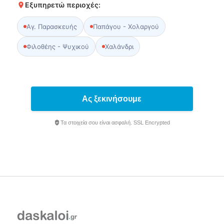
Εξυπηρετώ περιοχές:
Αγ. Παρασκευής
Παπάγου - Χολαργού
Φιλοθέης - Ψυχικού
Χαλάνδρι
Ας ξεκινήσουμε
Τα στοιχεία σου είναι ασφαλή. SSL Encrypted