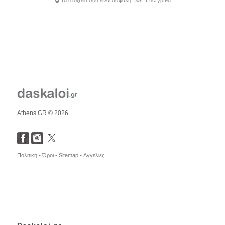
Τα στοιχεία σου είναι ασφαλή. SSL Encrypted
Athens GR © 2026
Πολιτική •
Όροι •
Sitemap •
Αγγελίες