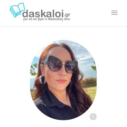
Αναστασία Μπόνια - daskaloi.gr