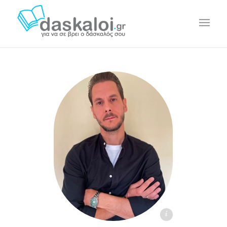
Μάνθος Κ. daskaloi.gr