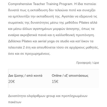
Comprehensive Teacher Training Program. Η ίδια πιστεύει
δυνατά πως η εκπαίδευση δεν τελειώνει ποτέ και συνεχίζει
να εμπλουτίζει την εκπαίδευσή της. Αγαπάει να εξερευνά τις
σωματικές της δυνατότητες μέσω της μεθόδου Pilates αλλά
και μέσω άλλων αγαπημένων μορφών άσκησης, όπως τα
εναέρια ακροβατικά πανιά και η καλλισθενική προπόνηση.
Διδάσκει Pilates και aerial yoga σε studio και κατ’όικον τα
τελευταία 2 έτη και απευθύνεται τόσο σε αρχάριους μαθητές,
όσο και σε προχωρημένους.
Προσφορές / ώρα
Δια ζώσης / από κοντά
Online / εξ’ αποστάσεως
20€
15€
Δυνατότητα ολιγάριθμων group και προπληρωμένων
πακέτων