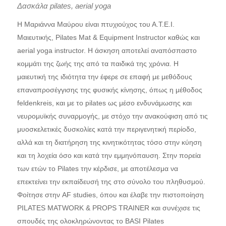
Δασκάλα pilates, aerial yoga
Η Μαριάννα Μαύρου είναι πτυχιούχος του Α.Τ.Ε.Ι.
Μαιευτικής, Pilates Mat & Equipment Instructor καθώς και
aerial yoga instructor. Η άσκηση αποτελεί αναπόσπαστο
κομμάτι της ζωής της από τα παιδικά της χρόνια. Η
μαιευτική της ιδιότητα την έφερε σε επαφή με μεθόδους
επαναπροσέγγισης της φυσικής κίνησης, όπως η μέθοδος
feldenkreis, και με το pilates ως μέσο ενδυνάμωσης και
νευρομυϊκής συναρμογής, με στόχο την ανακούφιση από τις
μυοσκελετικές δυσκολίες κατά την περιγενητική περίοδο,
αλλά και τη διατήρηση της κινητικότητας τόσο στην κύηση
και τη λοχεία όσο και κατά την εμμηνόπαυση. Στην πορεία
των ετών το Pilates την κέρδισε, με αποτέλεσμα να
επεκτείνει την εκπαίδευσή της στο σύνολο του πληθυσμού.
Φοίτησε στην AF studies, όπου και έλαβε την πιστοποίηση
PILATES MATWORK & PROPS TRAINER και συνέχισε τις
σπουδές της ολοκληρώνοντας το BASI Pilates