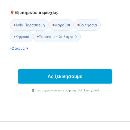
Εξυπηρετώ περιοχές:
Αγία Παρασκευή
Μαρούσι
Βριλήσσια
Κηφισιά
Παπάγου - Χολαργού
+2 ακόμα ▼
Ας ξεκινήσουμε
Τα στοιχεία σου είναι ασφαλή. SSL Encrypted