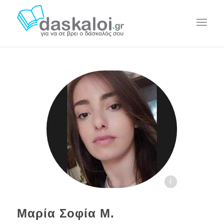
Μαρία Σ.Μ. daskaloi.gr
Μαρία Σοφία Μ.