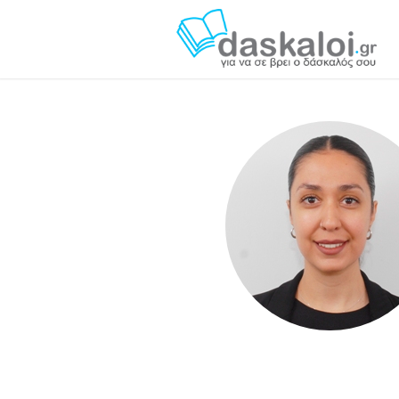
Μαριλένα Λ. daskaloi