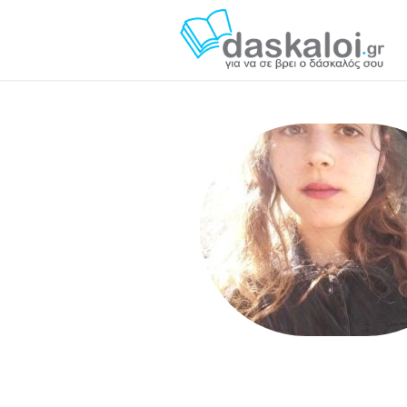
Μαρκέλλα Αντωνοπούλου - das