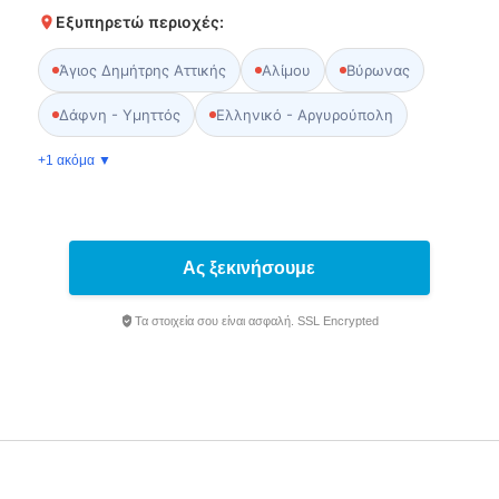
Εξυπηρετώ περιοχές:
Άγιος Δημήτρης Αττικής
Αλίμου
Βύρωνας
Δάφνη - Υμηττός
Ελληνικό - Αργυρούπολη
+1 ακόμα ▼
Ας ξεκινήσουμε
Τα στοιχεία σου είναι ασφαλή. SSL Encrypted