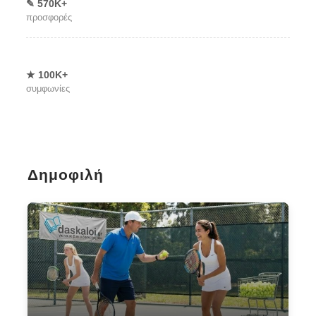
✎ 570Κ+
προσφορές
★ 100Κ+
συμφωνίες
Δημοφιλή