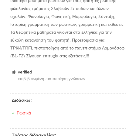
Ιδιαίτερα μαθήματα ρώσικων για τους φοιτητές ρώσικης
φιλολογίας τμήματος Σλαβικών Σπουδών και άλλων
σχολών: Φωνολογία, Φωνητική, Μορφολογία, Σύνταξη,
Ιστορίκη γραμματική των ρωσικών, γραμματική και εκθέσεις
Τα θεωρητικά μαθήματα γίνονται στα ελληνικά για την
εύκολη κατανόηση του φοιτητή. Προετοιμασία για
ТРКИ/TRFL πιστοποίηση από το πανεπιστήμιο Λομονόσοφ
(В1-Γ2) Σίγουρη επιτυχία στις εξετάσεις!!!
verified
επιβεβαιωμένη πιστοποίηση γνώσεων
Διδάσκω:
✓
Ρωσικά
Τρόπος διδασκαλίας: