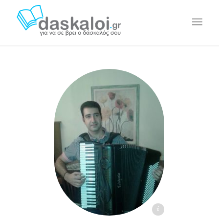
Αναστάσιος Μαχαιρίδης - daskaloi.gr