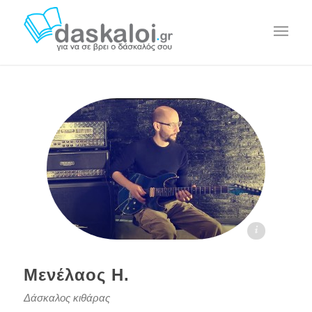
Μενέλαος Η. daskaloi.gr
Μενέλαος Η.
Δάσκαλος κιθάρας