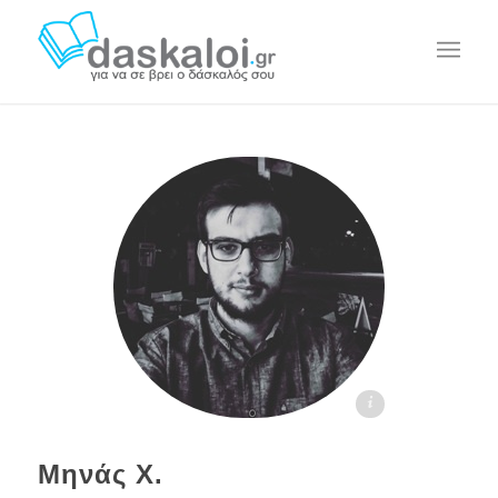
Μηνάς Χ. - daskaloi.gr
Μηνάς Χ.