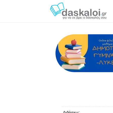
Μόσχα Π. - das
Διδάσκω: