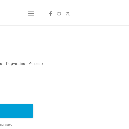
ύ - Γυμνασίου - Λυκείου
Encrypted