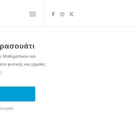
αρασουάτι
ν Μαθηματικών και
τα φυσικής και χημείας
ς.
Encrypted