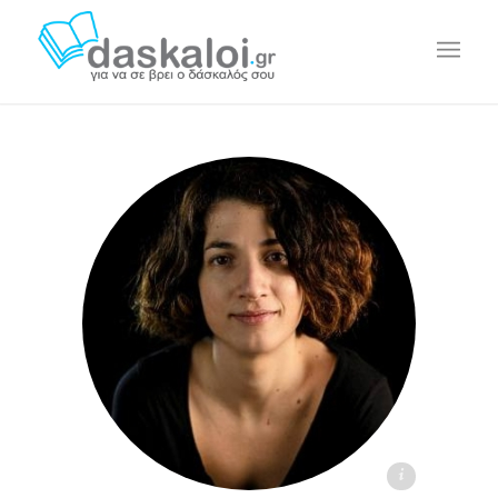
Νατάσσα Αργυράκη - daskaloi.gr