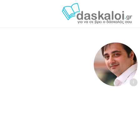
Νικόλαος Καρυτινός daskaloi.gr