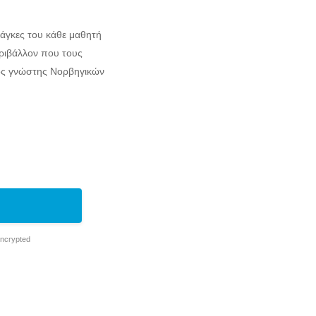
άγκες του κάθε μαθητή
ριβάλλον που τους
.ος γνώστης Νορβηγικών
Encrypted