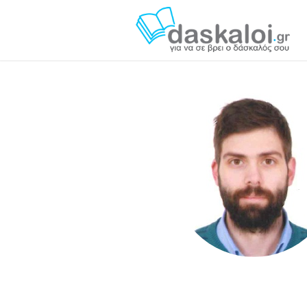
Νικόλαος Αλεξόπουλος daskaloi