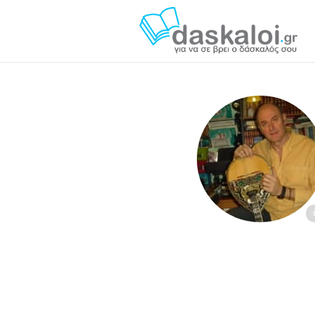
Νίκος Κοζάρης - daskaloi.gr