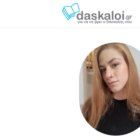
Αφροδίτη Παπαδάκη daskaloi