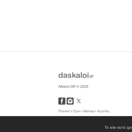
Athens GR © 2026
Πολιτική •
Όροι •
Sitemap •
Αγγελίες
Το site αυτό χρ