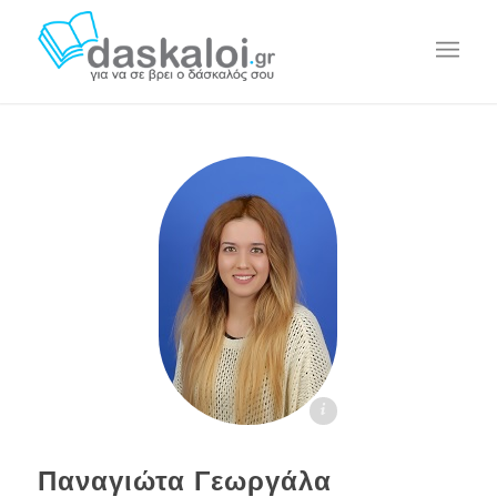
Παναγιώτα Γεωργαλά - daskaloi.gr
Παναγιώτα Γεωργάλα