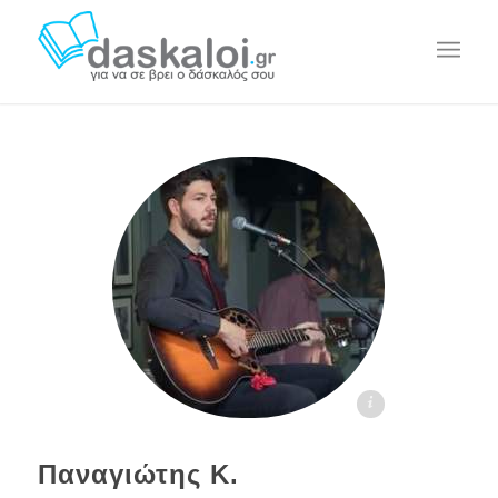
Παναγιώτης Κ. daskaloi.gr
Παναγιώτης Κ.