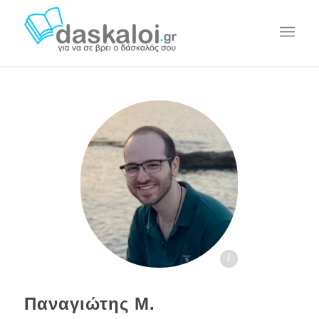
Παναγιώτης Σ. - daskaloi.gr
Παναγιώτης Μ.