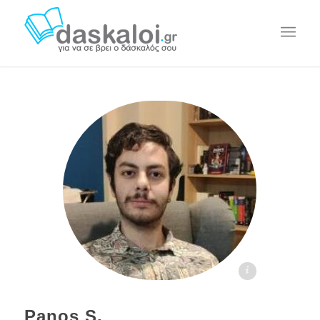
Panos S. - daskaloi.gr
Panos S.