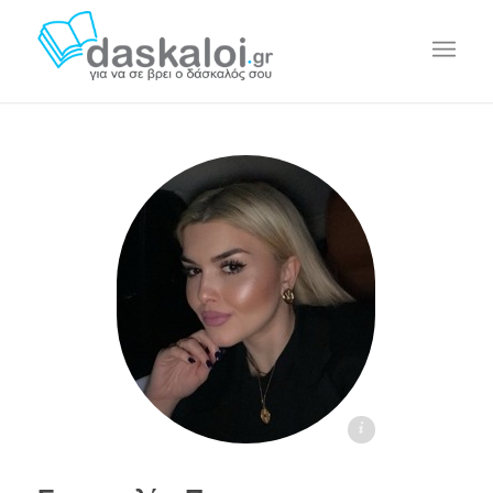
Ευαγγελία Παππά daskaloi.gr