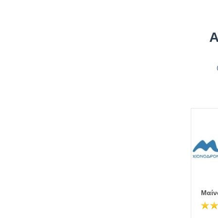
Α
Μαίν