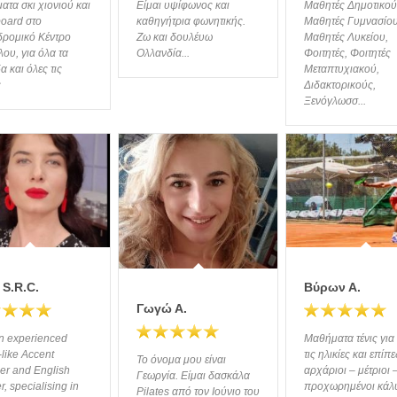
τα σκι χιονιού και
Είμαι υψίφωνος και
Μαθητές Δημοτικού
oard στο
καθηγήτρια φωνητικής.
Μαθητές Γυμνασίου
δρομικό Κέντρο
Ζω και δουλέυω
Μαθητές Λυκείου,
ου, για όλα τα
Ολλανδία...
Φοιτητές, Φοιτητές
α και όλες τις
Μεταπτυχιακού,
ς
Διδακτορικούς,
Ξενόγλωσσ...
 S.R.C.
Βύρων Α.
Γωγώ Α.
n experienced
Μαθήματα τένις για
-like Αccent
τις ηλικίες και επίπ
Το όνομα μου είναι
er and English
αρχάριοι – μέτριοι 
Γεωργία. Είμαι δασκάλα
r, specialising in
προχωρημένοι κά
Pilates από τον Ιούνιο του