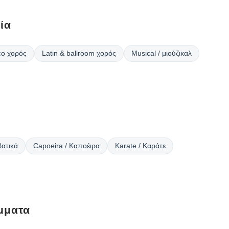
ία
o χορός
Latin & ballroom χορός
Musical / μιούζικαλ
ατικά
Capoeira / Καποέιρα
Karate / Καράτε
μματα