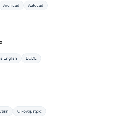
Archicad
Autocad
α
s English
ECDL
τική
Οικονομετρία