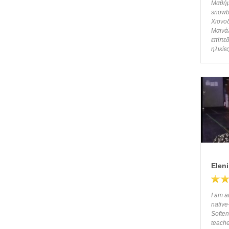
Μαθήμα
snowb
Χιονο
Μαινάλ
επίπεδ
ηλικίε
Eleni
I am a
native
Soften
teache