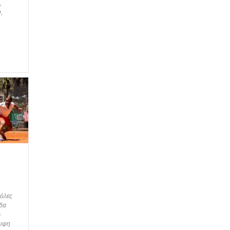
,
,
 όλες
εδα
–
λυψη