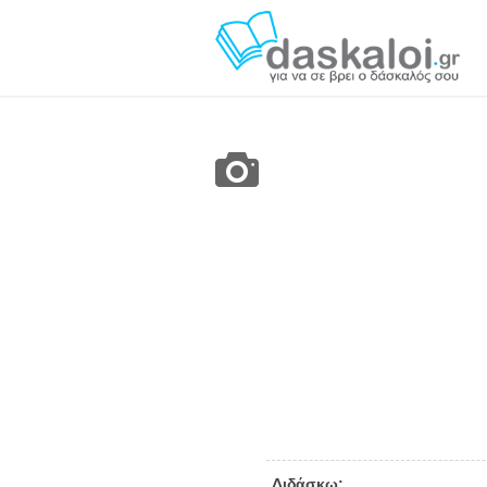
Διδάσκω: