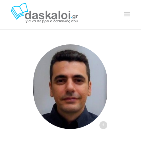
Γεώργιος Σπάρταλης daskaloi.gr