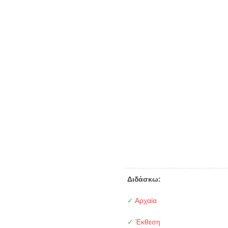
Διδάσκω:
✓
Αρχαία
✓
Έκθεση