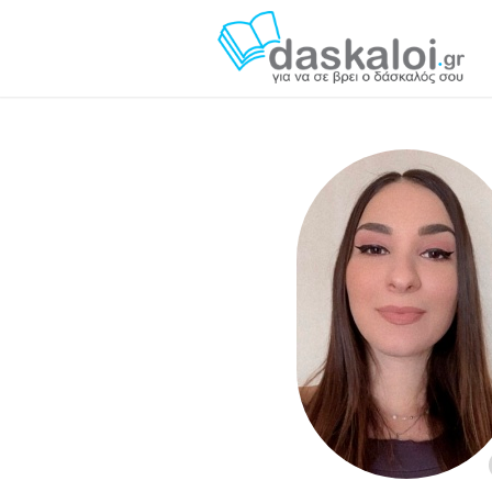
Σοφία Στρωματιά - daskaloi.gr