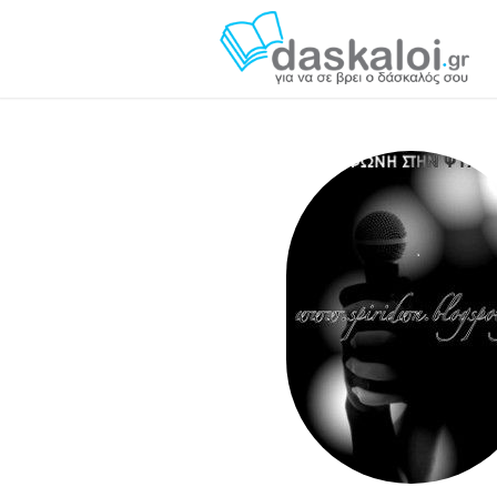
Σπυρίδων Γαβρίλης daskaloi.