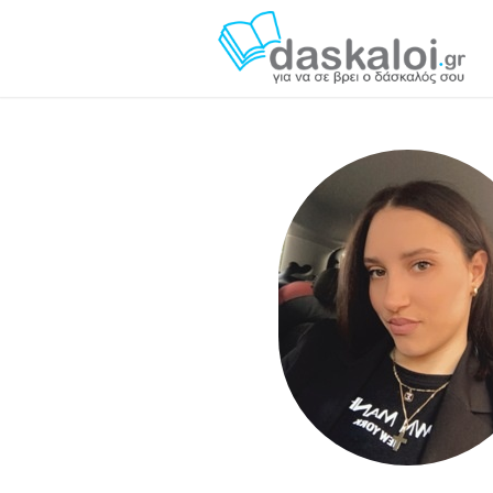
Σταματία Δ. - daskaloi