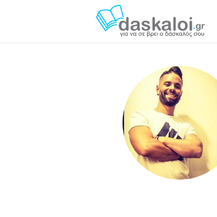
Σταύρος Κωνσταντόπουλος - daskaloi