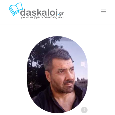
Stavros Pecos - daskaloi.gr