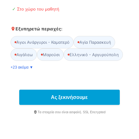
✓
Στο χώρο του μαθητή
Εξυπηρετώ περιοχές:
Άγιοι Ανάργυροι - Καματερό
Αγία Παρασκευή
Αιγάλεω
Μαρούσι
Ελληνικό - Αργυρούπολη
+23 ακόμα ▼
Ας ξεκινήσουμε
Τα στοιχεία σου είναι ασφαλή. SSL Encrypted