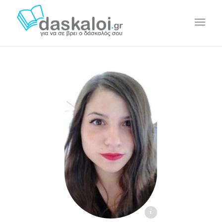
Στέλλα Κοκκινέλη - daskaloi.gr