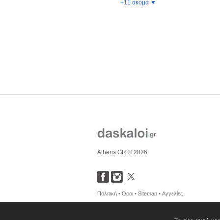
+11 ακόμα ▼
Athens GR © 2026
Πολιτική •
Όροι •
Sitemap •
Αγγελίες