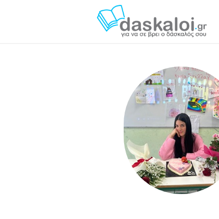
Στέλλα Νικολακάκη daskaloi