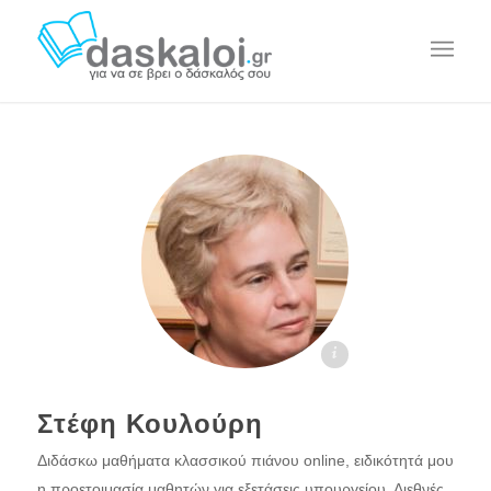
Στέφη Κουλούρη - daskaloi.gr
Στέφη Κουλούρη
Διδάσκω μαθήματα κλασσικού πιάνου online, ειδικότητά μου
η προετοιμασία μαθητών για εξετάσεις υπουργείου, Διεθνές