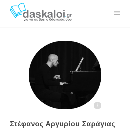
Στέφανος Αργυρίου Σαράγιας daskaloi.gr
Στέφανος Αργυρίου Σαράγιας