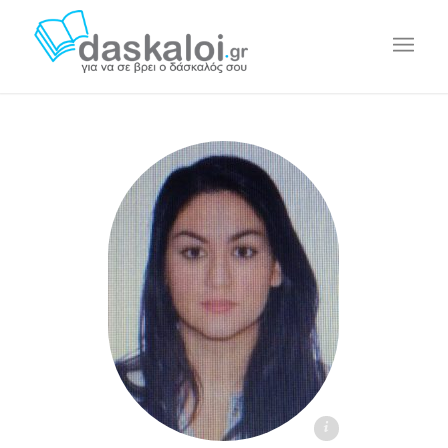
Άννα Θεοδωρίδου - daskaloi.gr