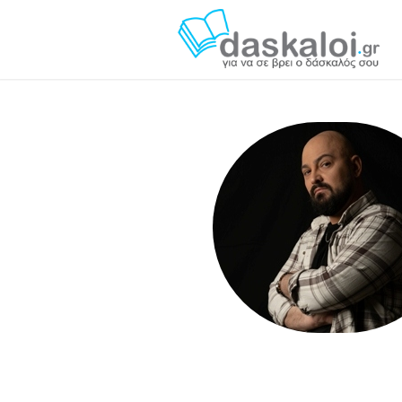
Θοδωρής Νεοφώτ