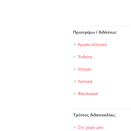
Προσφέρω / διδάσκω:
✓
Αρχαία ελληνικά
✓
Έκθεση
✓
Ιστορία
✓
Λατινικά
✓
Φιλολογικά
Τρόπος διδασκαλίας:
✓
Στο χώρο μου