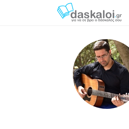
Θωμάς Αποστολίδης daskaloi