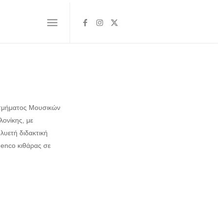
 τμήματος Μουσικών
ονίκης, με
λυετή διδακτική
menco κιθάρας σε