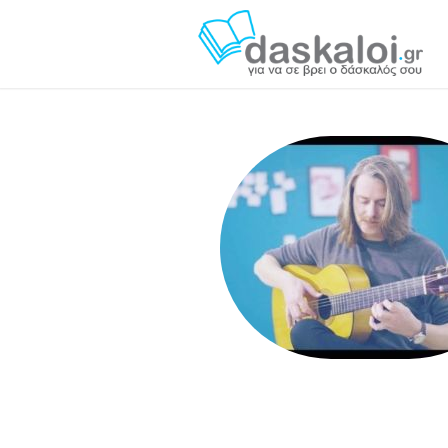
Θωμάς Νάτσης das