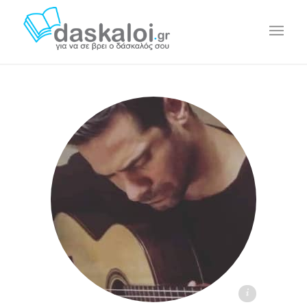
Βαγγέλης Γ. - daskaloi.gr