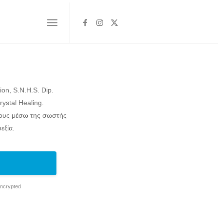
ion, S.N.H.S. Dip.
Crystal Healing.
πους μέσω της σωστής
εξία.
Encrypted