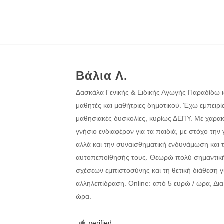
Βάλια Λ.
Δασκάλα Γενικής & Ειδικής Αγωγής Παραδίδω ι
μαθητές και μαθήτριες δημοτικού. Έχω εμπειρία
μαθησιακές δυσκολίες, κυρίως ΔΕΠΥ. Με χαρακτ
γνήσιο ενδιαφέρον για τα παιδιά, με στόχο την 
αλλά και την συναισθηματική ενδυνάμωση και 
αυτοπεποίθησής τους. Θεωρώ πολύ σημαντικ
σχέσεων εμπιστοσύνης και τη θετική διάθεση γ
αλληλεπίδραση. Online: από 5 ευρώ / ώρα, Δια
ώρα.
verified