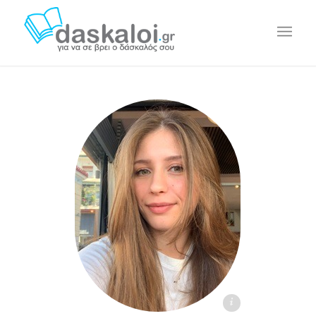
Βάνα Ξ. daskaloi.gr