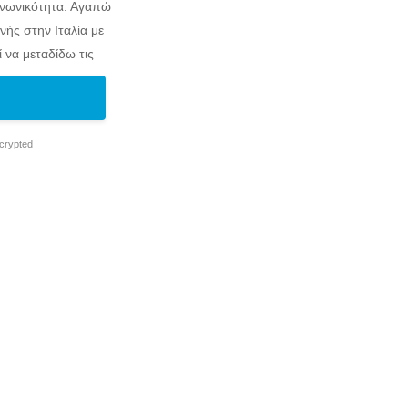
οινωνικότητα. Αγαπώ
νής στην Ιταλία με
 να μεταδίδω τις
ρώπους
ncrypted