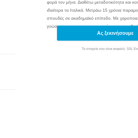
φορά τον μήνα. Διαθέτω μεταδοτικότητα και κ
ιδιαίτερα τα Ιταλικά. Μετράω 15 χρόνια παραμο
σπουδές σε ακαδημαϊκό επίπεδο. Με χαροποιεί
γνώσεις μου και να συναναστρέφομαι με ανθ
Ας ξεκινήσουμε
Τα στοιχεία σου είναι ασφαλή. SSL E