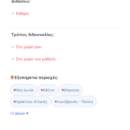
Διδάσκω:
✓
Κιθάρα
Τρόπος διδασκαλίας:
✓
Στο χώρο μου
✓
Στο χώρο του μαθητή
Εξυπηρετώ περιοχές:
Νέα Ιωνία
Αθήνα
Μαρούσι
Ηράκλειο Αττικής
Λυκόβρυση - Πεύκη
+2 ακόμα ▼