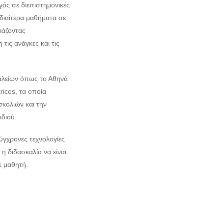
γός σε διεπιστημονικές
διαίτερα μαθήματα σε
ιάζοντας
ις ανάγκες και τις
αλείων όπως το Αθηνά
rices, τα οποία
σκολιών και την
διού.
γχρονες τεχνολογίες
η διδασκαλία να είναι
ε μαθητή.