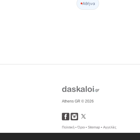
Αθήνα
Athens GR © 2026
Πολιτική •
Όροι •
Sitemap •
Αγγελίες